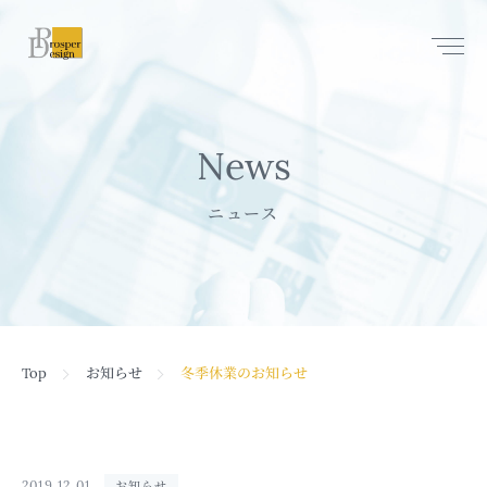
Q & A
プライバシーポリシー
News
Contact
ニュース
Top
お知らせ
冬季休業のお知らせ
2019.12.01
お知らせ