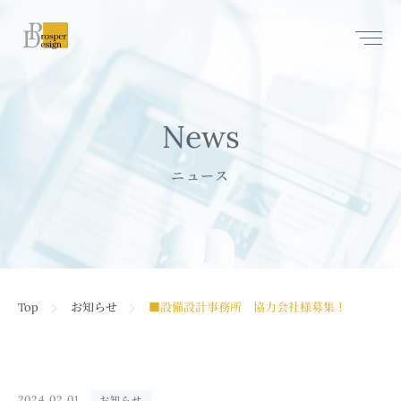
Q & A
プライバシーポリシー
News
Contact
ニュース
Top
お知らせ
■設備設計事務所 協力会社様募集！
2024.02.01
お知らせ