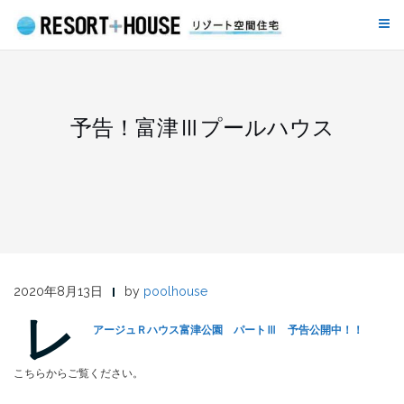
Skip
to
content
予告！富津Ⅲプールハウス
2020年8月13日
by
poolhouse
レ
アージュＲハウス富津公園 パートⅢ 予告公開中！！
こちらからご覧ください。