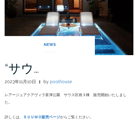
NEWS
“サウ…
2023年11月10日
by
poolhouse
レアージュアクアヴィラ富津公園 サウス区画３棟 販売開始いたしまし
た。
詳しくは、
ＳＵＵＭＯ販売ページ
からご覧ください。