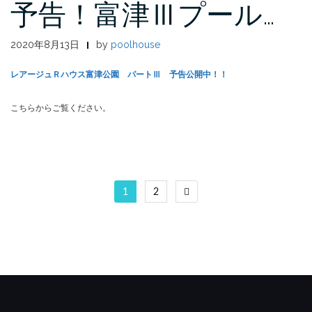
予告！富津Ⅲプール…
2020年8月13日
by
poolhouse
レアージュＲハウス富津公園 パートⅢ 予告公開中！！
こちらからご覧ください。
投
1
2
稿
の
ペ
ー