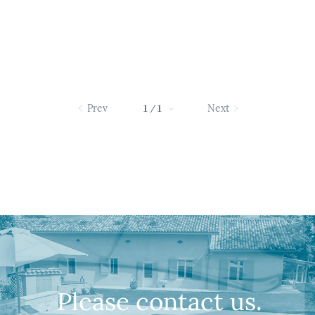
Prev
Next
/
1
1
Please contact us.